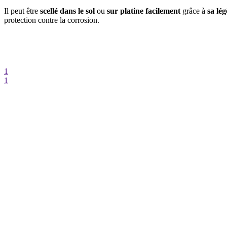
Il peut être
scellé dans le sol
ou
sur platine facilement
grâce à
sa lég
protection contre la corrosion.
1
1