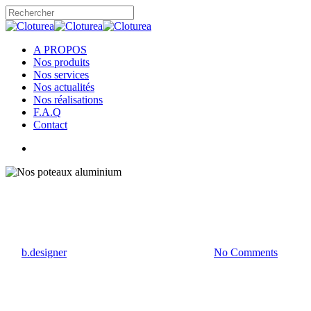
Skip
to
Close
main
Search
content
rechercher
Menu
A PROPOS
Nos produits
Nos services
Nos actualités
Nos réalisations
F.A.Q
Contact
rechercher
Produit
By
b.designer
25 janvier 2023
janvier 21st, 2026
No Comments