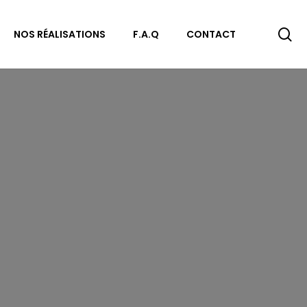
re
NOS RÉALISATIONS
F.A.Q
CONTACT
E
ITÉ