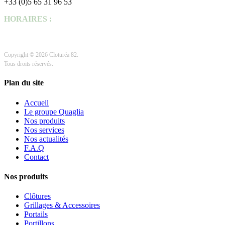
+33 (0)5 65 31 96 53
HORAIRES :
Lundi au Jeudi 7h-12h / 14h-17h
Vendredi 7h-12h / 14h -16h
Copyright © 2026 Cloturéa 82.
Tous droits réservés.
Plan du site
Accueil
Le groupe Quaglia
Nos produits
Nos services
Nos actualités
F.A.Q
Contact
Nos produits
Clôtures
Grillages & Accessoires
Portails
Portillons