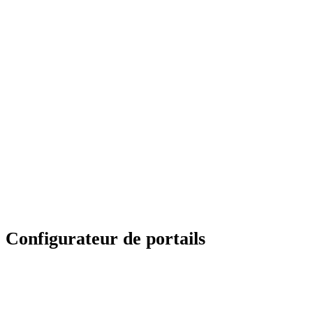
Options
Motorisation
Renfort pour motorisation sur traverse horizontal ou
intermédiaire
Poteaux (mm) : 100×100 ou 150×150 à visser ou à sceller
Autre coloris sur demande
Configurateur de portails