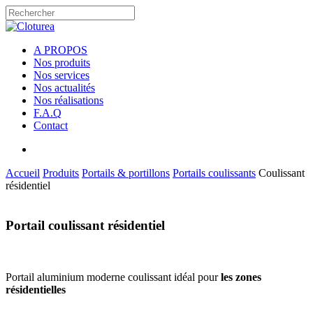
Skip
to
Close
main
Search
content
rechercher
Menu
A PROPOS
Nos produits
Nos services
Nos actualités
Nos réalisations
F.A.Q
Contact
rechercher
Accueil
Produits
Portails & portillons
Portails coulissants
Coulissant
résidentiel
Portail coulissant résidentiel
Portail aluminium moderne coulissant idéal pour
les zones
résidentielles