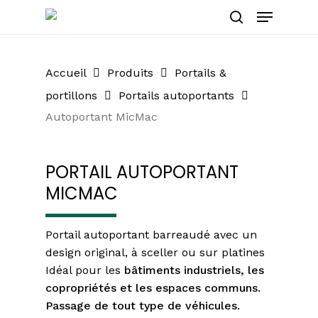
Skip
Menu
to
rechercher
main
content
Accueil
Produits
Portails &
portillons
Portails autoportants
Autoportant MicMac
PORTAIL AUTOPORTANT
MICMAC
Portail autoportant barreaudé avec un
design original, à sceller ou sur platines
Idéal pour les
bâtiments industriels, les
copropriétés et les espaces communs.
Passage de tout type de véhicules.